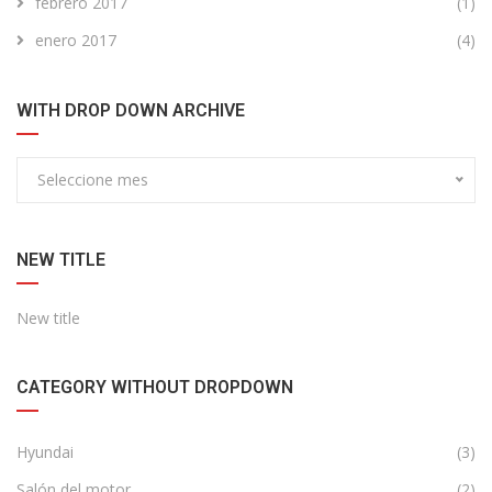
febrero 2017
(1)
enero 2017
(4)
WITH DROP DOWN ARCHIVE
Seleccione mes
NEW TITLE
New title
CATEGORY WITHOUT DROPDOWN
Hyundai
(3)
Salón del motor
(2)