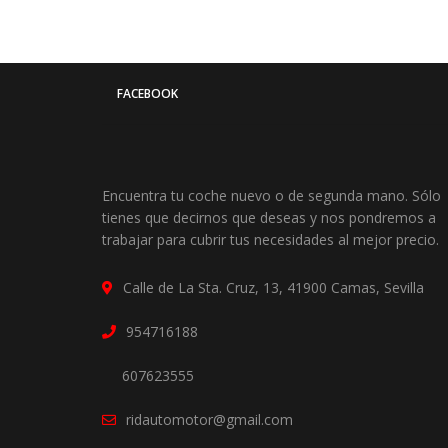
FACEBOOK
Encuentra tu coche nuevo o de segunda mano. Sólo
tienes que decirnos que deseas y nos pondremos a
trabajar para cubrir tus necesidades al mejor precio.
Calle de La Sta. Cruz, 13, 41900 Camas, Sevilla
954716188
607623555
ridautomotor@gmail.com