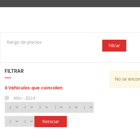
Rango de precios
Filtrar
FILTRAR
No se encont
0
Vehículos que coinciden
Año :
2024
Reiniciar