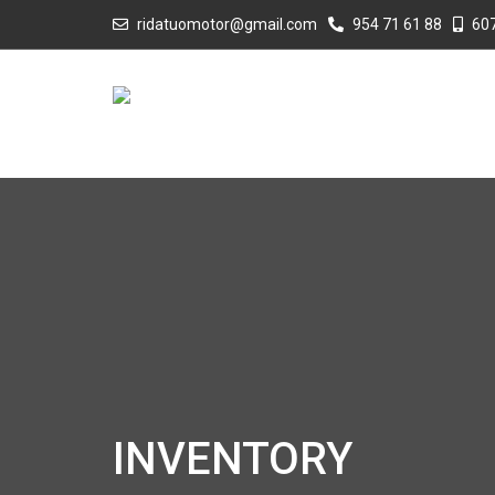
ridatuomotor@gmail.com
954 71 61 88
607
INVENTORY