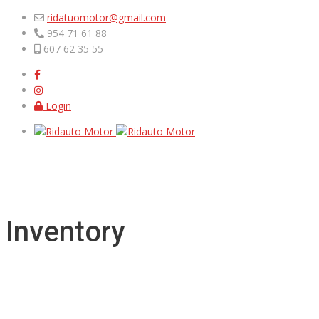
ridatuomotor@gmail.com
954 71 61 88
607 62 35 55
Login
Inventory