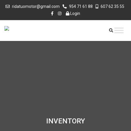
ridatuomotor@gmail.com
954 71 61 88
607 62 35 55
Login
INVENTORY