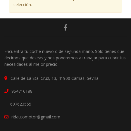
selección.
Encuentra tu coche nuevo o de segunda mano. Sólo tienes que
decirnos que deseas y nos pondremos a trabajar para cubrir tus
necesidades al mejor precio.
Calle de La Sta. Cruz, 13, 41900 Camas, Sevilla
954716188
607623555
ridautomotor@gmail.com