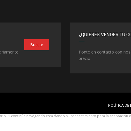
¿QUIERES VENDER TU C
Buscar
iariamente
Ponte en contacto con nos
precio
POLÍTICA DE
suario. Si continúa navegando está dando su consentimiento para la aceptación