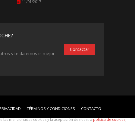
11/01/2017
OCHE?
Contactar
otros y te daremos el mejor
 PRIVACIDAD
TÉRMINOS Y CONDICIONES
CONTACTO
 de las mencionadas cookies y la aceptación de nuestra
política de cookies
,