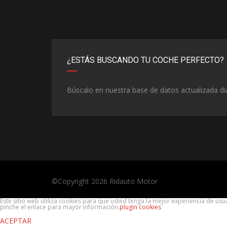
¿ESTÁS BUSCANDO TU COCHE PERFECTO?
Búscalo en nuestra base de datos actualizada d
©Copyright 2026
Ridauto Motor
Este sitio web utiliza cookies para que usted tenga la mejor experiencia de u
pinche el enlace para mayor información.
plugin cookies
ACEPTAR