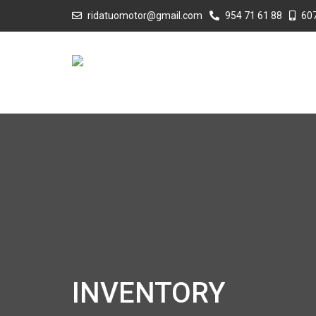
ridatuomotor@gmail.com
954 71 61 88
607
INVENTORY