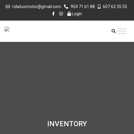
ridatuomotor@gmail.com
954 71 61 88
607 62 35 55
Login
INVENTORY