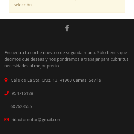
selección.
Encuentra tu coche nuevo o de segunda mano. Sólo tienes que
decirnos que deseas y nos pondremos a trabajar para cubrir tus
necesidades al mejor precio.
Calle de La Sta. Cruz, 13, 41900 Camas, Sevilla
954716188
607623555
ridautomotor@gmail.com