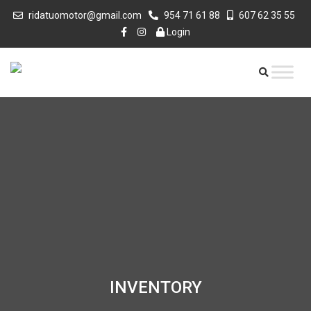
ridatuomotor@gmail.com
954 71 61 88
607 62 35 55
Login
INVENTORY