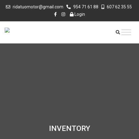
ridatuomotor@gmail.com
954 71 61 88
607 62 35 55
Login
INVENTORY