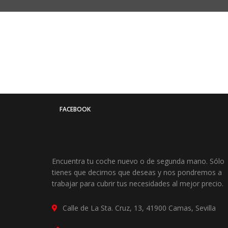
FACEBOOK
Encuentra tu coche nuevo o de segunda mano. Sólo
tienes que decirnos que deseas y nos pondremos a
trabajar para cubrir tus necesidades al mejor precio.
Calle de La Sta. Cruz, 13, 41900 Camas, Sevilla